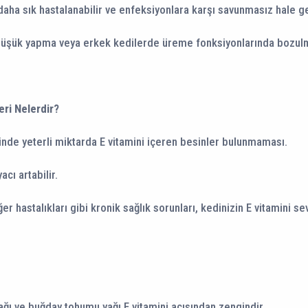
aha sık hastalanabilir ve enfeksiyonlara karşı savunmasız hale gel
düşük yapma veya erkek kedilerde üreme fonksiyonlarında bozulma
eri Nelerdir?
inde yeterli miktarda E vitamini içeren besinler bulunmaması.
acı artabilir.
r hastalıkları gibi kronik sağlık sorunları, kedinizin E vitamini sev
ağı ve buğday tohumu yağı E vitamini açısından zengindir.