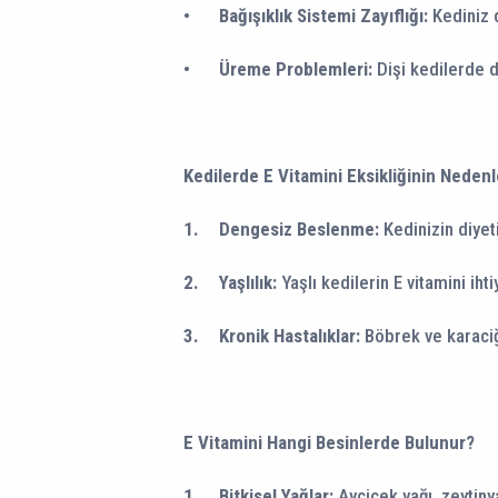
•
Bağışıklık Sistemi Zayıflığı:
Kediniz d
•
Üreme Problemleri:
Dişi kedilerde 
Kedilerde E Vitamini Eksikliğinin Nedenl
1.
Dengesiz Beslenme:
Kedinizin diyet
2.
Yaşlılık:
Yaşlı kedilerin E vitamini ihtiy
3.
Kronik Hastalıklar:
Böbrek ve karaciğe
E Vitamini Hangi Besinlerde Bulunur?
1.
Bitkisel Yağlar:
Ayçiçek yağı, zeytiny