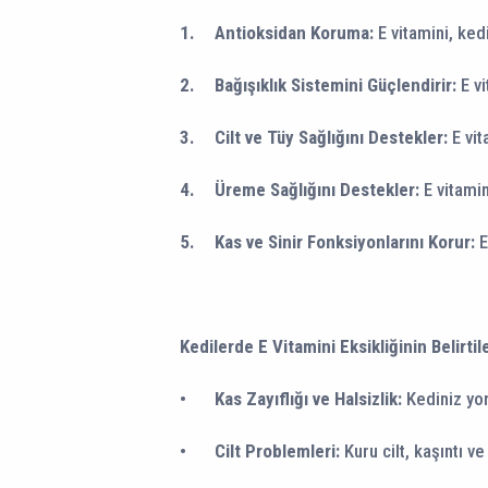
1.
Antioksidan Koruma:
E vitamini, ked
2.
Bağışıklık Sistemini Güçlendirir:
E v
3.
Cilt ve Tüy Sağlığını Destekler:
E vit
4.
Üreme Sağlığını Destekler:
E vitami
5.
Kas ve Sinir Fonksiyonlarını Korur:
E
Kedilerde E Vitamini Eksikliğinin Belirtil
•
Kas Zayıflığı ve Halsizlik:
Kediniz yor
•
Cilt Problemleri:
Kuru cilt, kaşıntı ve